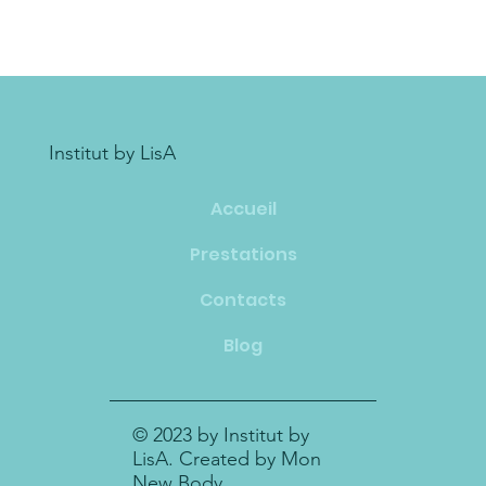
Institut by LisA
Accueil
Prestations
Contacts
Blog
© 2023 by Institut by
LisA. Created by Mon
New Body.