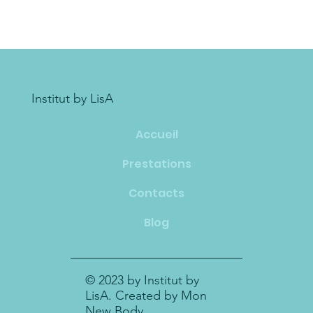
Institut by LisA
Accueil
Prestations
Contacts
Blog
© 2023 by Institut by
LisA. Created by Mon
New Body.