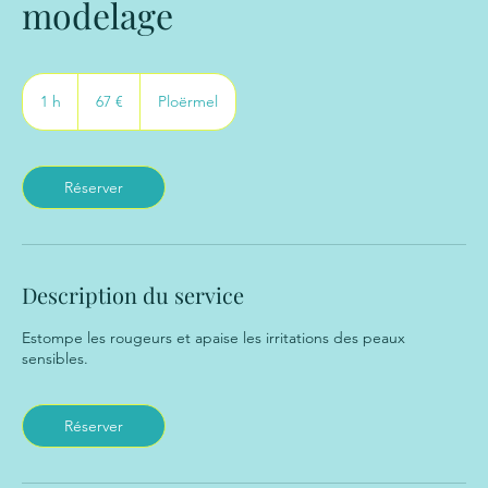
modelage
67
euros
1 h
1
67 €
Ploërmel
Réserver
Description du service
Estompe les rougeurs et apaise les irritations des peaux
sensibles.
Réserver