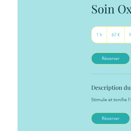
Soin Ox
67
euros
1 h
1
67 €
Réserver
Description du
Stimule et tonifie l'
Réserver