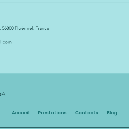
, 56800 Ploërmel, France
il.com
isA
Accueil
Prestations
Contacts
Blog