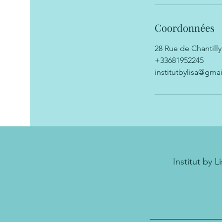
Coordonnées
28 Rue de Chantilly
+33681952245
institutbylisa@gma
Institut by L