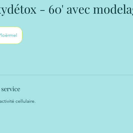
ydétox - 60' avec model
Ploërmel
 service
activité cellulaire.